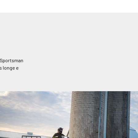
o Sportsman
s longe e