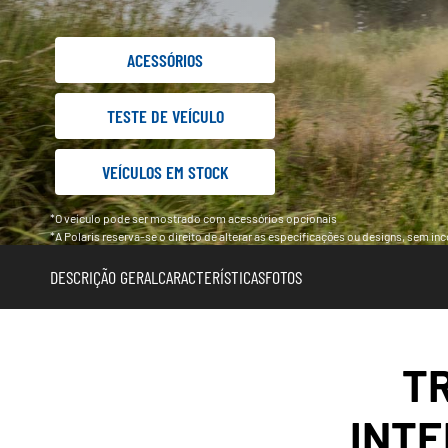
ACESSÓRIOS
TESTE DE VEÍCULO
VEÍCULOS EM STOCK
*O veículo pode ser mostrado com acessórios opcionais
*A Polaris reserva-se o direito de alterar as especificações ou designs, sem i
DESCRIÇÃO GERAL
CARACTERÍSTICAS
FOTOS
T
INTE