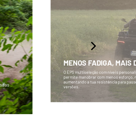
MENOS FADIGA, MAIS 
O EPS multiseleção com níveis personali
permite manobrar com menos esforço, re
aumentando a tua resistência para pass
gadas
versões.