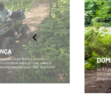
ANÇA
DOM
agem do motor (EBS) e do Active
am uma desaceleração mais suave e
 em algumas versões. *ADC disponível
As 9,5 p
(29,2 cm
proporc