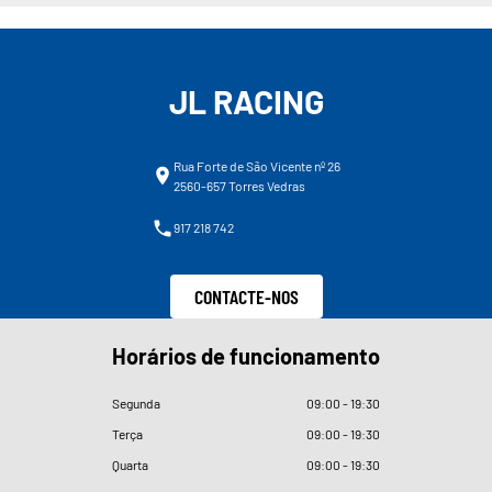
JL RACING
Rua Forte de São Vicente nº 26
2560-657 Torres Vedras
917 218 742
CONTACTE-NOS
Horários de funcionamento
Segunda
09
:
00 - 19
:
30
Terça
09
:
00 - 19
:
30
Quarta
09
:
00 - 19
:
30