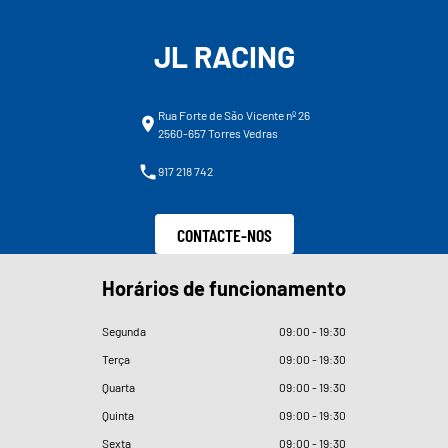
JL RACING
Rua Forte de São Vicente nº 26
2560-657 Torres Vedras
917 218 742
CONTACTE-NOS
Horários de funcionamento
Segunda
09
:
00 - 19
:
30
Terça
09
:
00 - 19
:
30
Quarta
09
:
00 - 19
:
30
Quinta
09
:
00 - 19
:
30
Sexta
09
:
00 - 19
:
30