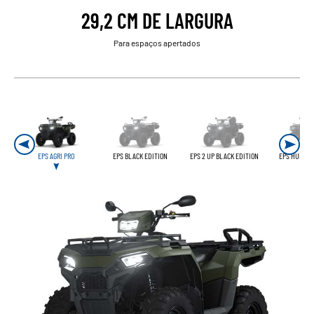
29,2 CM DE LARGURA
Para espaços apertados
EPS AGRI PRO
EPS BLACK EDITION
EPS 2 UP BLACK EDITION
EPS HUNTER