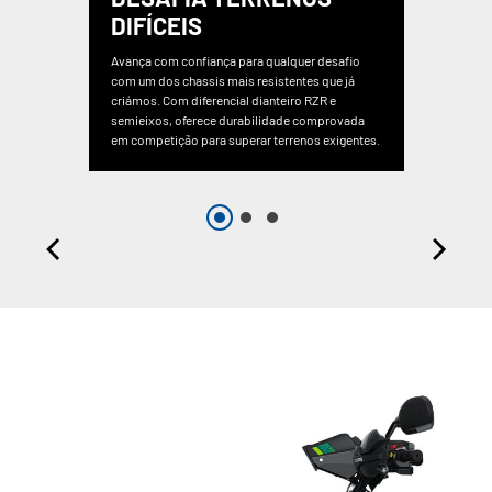
DIFÍCEIS
Avança com confiança para qualquer desafio
com um dos chassis mais resistentes que já
criámos. Com diferencial dianteiro RZR e
semieixos, oferece durabilidade comprovada
em competição para superar terrenos exigentes.