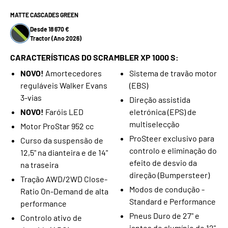
MATTE CASCADES GREEN
Desde 18 670 €
Tractor (Ano 2026)
CARACTERÍSTICAS DO SCRAMBLER XP 1000 S:
NOVO!
Amortecedores
Sistema de travão motor
reguláveis Walker Evans
(EBS)
3-vias
Direção assistida
NOVO!
Faróis LED
eletrónica (EPS) de
multiselecção
Motor ProStar 952 cc
ProSteer exclusivo para
Curso da suspensão de
controlo e eliminação do
12,5" na dianteira e de 14"
efeito de desvio da
na traseira
direção (Bumpersteer)
Tração AWD/2WD Close-
Modos de condução -
Ratio On-Demand de alta
Standard e Performance
performance
Pneus Duro de 27" e
Controlo ativo de
jantes de alumínio de 12"