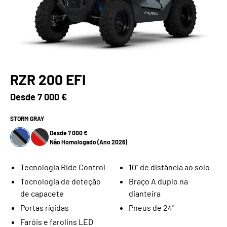
RZR 200 EFI
Desde
7 000 €
STORM GRAY
Desde 7 000 €
Não Homologado (Ano 2026)
Tecnologia Ride Control
10" de distância ao solo
Tecnologia de deteção
Braço A duplo na
de capacete
dianteira
Portas rígidas
Pneus de 24"
Faróis e farolins LED